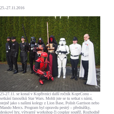
25.-27.11.2016
25-27.11. se konal v Kopřivnici další ročník KoprConu –
setkání fanoušků Star Wars. Mohli jste se tu setkat s námi,
stejně jako s našimi kolegy z Lion Base, Polish Garrison nebo
Mando Mercs. Program byl opravdu pestrý – přednášky,
deskové hry, výtvarný workshop či cosplay soutěž. Rozhodně