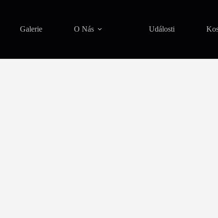
Galerie
O Nás
Události
Ko