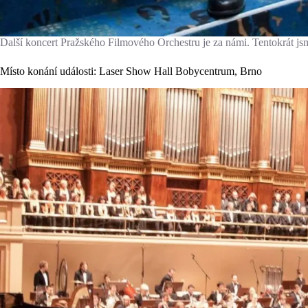
Další koncert Pražského Filmového Orchestru je za námi. Tentokrát jsm
Místo konání události: Laser Show Hall Bobycentrum, Brno