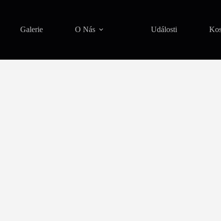
Galerie
O Nás
Události
Ko